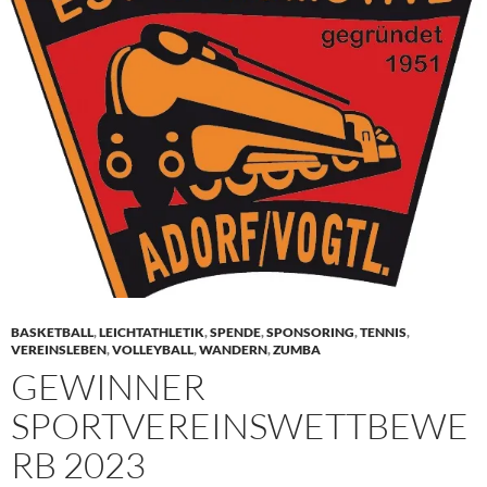
BASKETBALL
,
LEICHTATHLETIK
,
SPENDE
,
SPONSORING
,
TENNIS
,
VEREINSLEBEN
,
VOLLEYBALL
,
WANDERN
,
ZUMBA
GEWINNER
SPORTVEREINSWETTBEWE
RB 2023