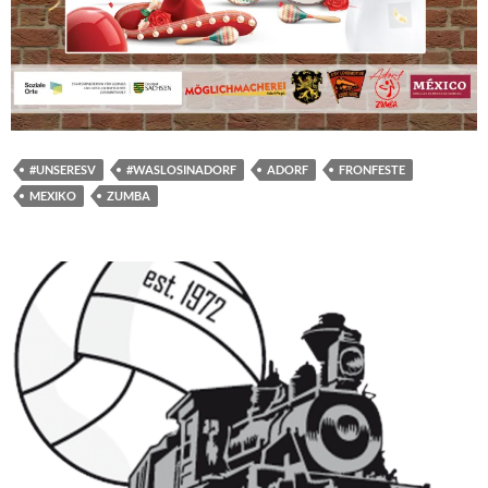
#UNSERESV
#WASLOSINADORF
ADORF
FRONFESTE
MEXIKO
ZUMBA