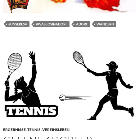
#UNSERESV
#WASLOSINADORF
ADORF
WANDERN
ERGEBNISSE
,
TENNIS
,
VEREINSLEBEN