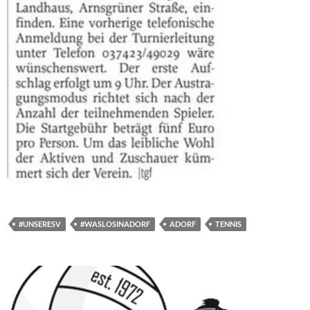
#UNSERESV
#WASLOSINADORF
ADORF
TENNIS