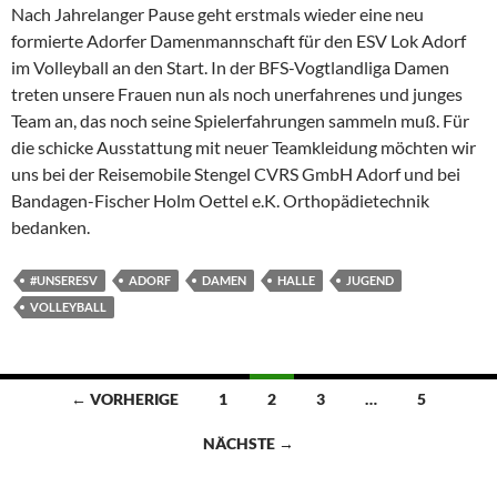
Nach Jahrelanger Pause geht erstmals wieder eine neu
formierte Adorfer Damenmannschaft für den ESV Lok Adorf
im Volleyball an den Start. In der BFS-Vogtlandliga Damen
treten unsere Frauen nun als noch unerfahrenes und junges
Team an, das noch seine Spielerfahrungen sammeln muß. Für
die schicke Ausstattung mit neuer Teamkleidung möchten wir
uns bei der Reisemobile Stengel CVRS GmbH Adorf und bei
Bandagen-Fischer Holm Oettel e.K. Orthopädietechnik
bedanken.
#UNSERESV
ADORF
DAMEN
HALLE
JUGEND
VOLLEYBALL
Beitragsnavigation
← VORHERIGE
1
2
3
…
5
NÄCHSTE →