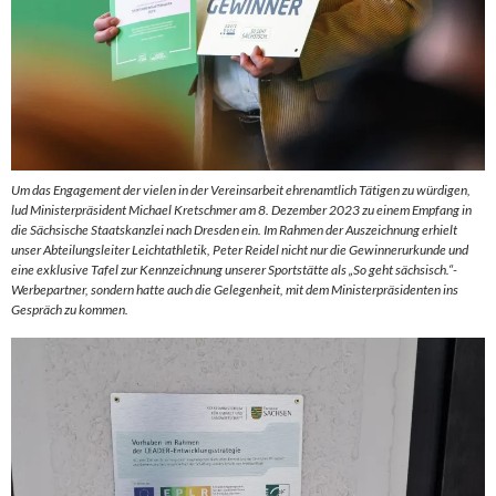
Um das Engagement der vielen in der Vereinsarbeit ehrenamtlich Tätigen zu würdigen,
lud Ministerpräsident Michael Kretschmer am 8. Dezember 2023 zu einem Empfang in
die Sächsische Staatskanzlei nach Dresden ein. Im Rahmen der Auszeichnung erhielt
unser Abteilungsleiter Leichtathletik, Peter Reidel nicht nur die Gewinnerurkunde und
eine exklusive Tafel zur Kennzeichnung unserer Sportstätte als „So geht sächsisch.“-
Werbepartner, sondern hatte auch die Gelegenheit, mit dem Ministerpräsidenten ins
Gespräch zu kommen.