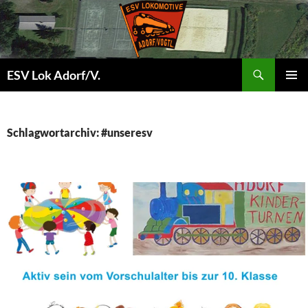
Zum
Inhalt
springen
Suchen
ESV Lok Adorf/V.
PRIMÄR
ES
MENÜ
Schlagwortarchiv: #unseresv