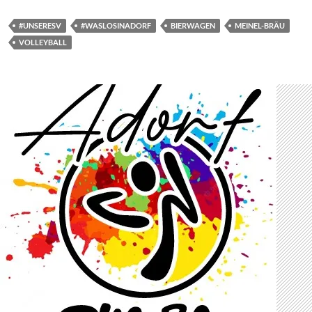
#UNSERESV
#WASLOSINADORF
BIERWAGEN
MEINEL-BRÄU
VOLLEYBALL