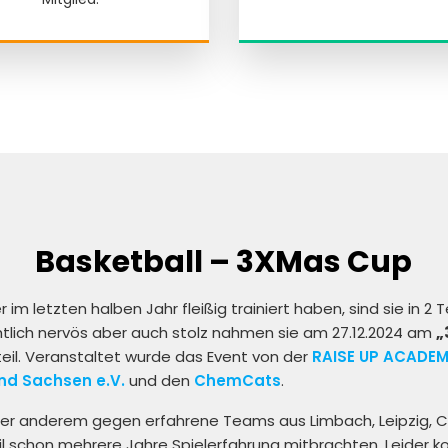
Basketball – 3XMas Cup
im letzten halben Jahr fleißig trainiert haben, sind sie in 2
chtlich nervös aber auch stolz nahmen sie am 27.12.2024 am
„
eil. Veranstaltet wurde das Event von der
RAISE UP ACADE
nd Sachsen e.V.
und den
ChemCats
.
ter anderem gegen erfahrene Teams aus Limbach, Leipzig, 
l schon mehrere Jahre Spielerfahrung mitbrachten. Leider ko