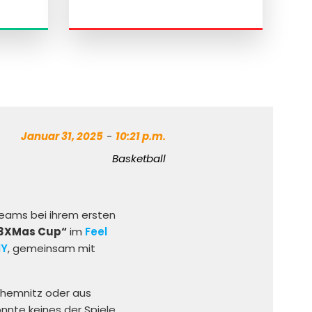
Januar 31, 2025
-
10:21 p.m.
Basketball
 Teams bei ihrem ersten
3XMas Cup“
im
Feel
MY
, gemeinsam mit
Chemnitz oder aus
nnte keines der Spiele