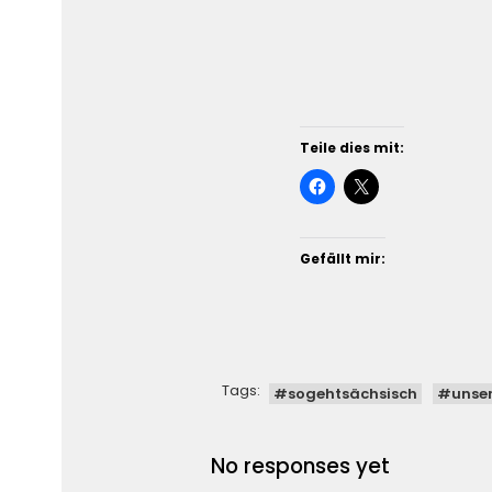
Teile dies mit:
Gefällt mir:
Tags:
#sogehtsächsisch
#unse
No responses yet