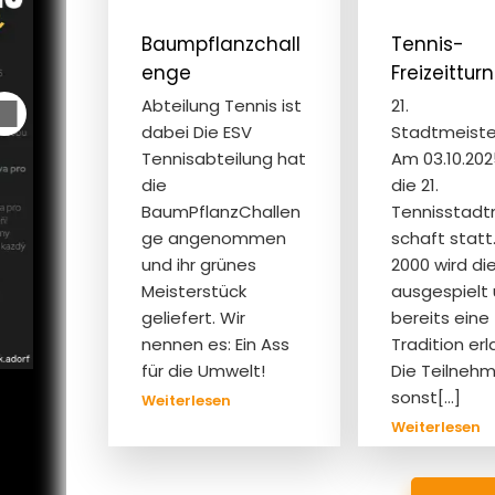
Baumpflanzchall
Tennis-
enge
Freizeitturn
Abteilung Tennis ist
21.
dabei Die ESV
Stadtmeiste
Tennisabteilung hat
Am 03.10.20
die
die 21.
BaumPflanzChallen
Tennisstadt
ge angenommen
schaft statt.
und ihr grünes
2000 wird di
Meisterstück
ausgespielt
geliefert. Wir
bereits eine
nennen es: Ein Ass
Tradition erl
für die Umwelt!
Die Teilnehm
sonst[…]
:
Weiterlesen
Baumpflanzchallenge
:
Weiterlesen
T
Fr