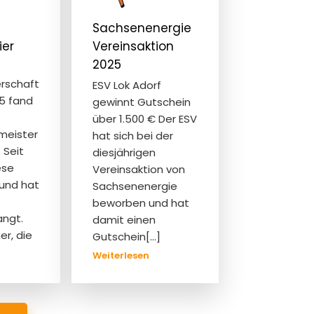
Sachsenenergie
ier
Vereinsaktion
2025
rschaft
ESV Lok Adorf
25 fand
gewinnt Gutschein
über 1.500 € Der ESV
meister
hat sich bei der
 Seit
diesjährigen
ese
Vereinsaktion von
 und hat
Sachsenenergie
beworben und hat
angt.
damit einen
er, die
Gutschein[…]
:
Weiterlesen
Sachsenenergie
Vereinsaktion
ennis-
2025
eizeitturnier