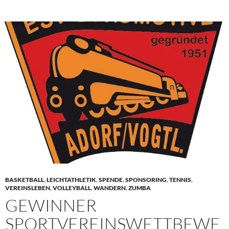
BASKETBALL
,
LEICHTATHLETIK
,
SPENDE
,
SPONSORING
,
TENNIS
,
VEREINSLEBEN
,
VOLLEYBALL
,
WANDERN
,
ZUMBA
GEWINNER
SPORTVEREINSWETTBEWE