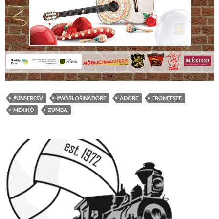
#UNSERESV
#WASLOSINADORF
ADORF
FRONFESTE
MEXIKO
ZUMBA