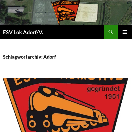
Zum
Inhalt
springen
Suchen
ESV Lok Adorf/V.
PRIMÄR
ES
MENÜ
Schlagwortarchiv: Adorf