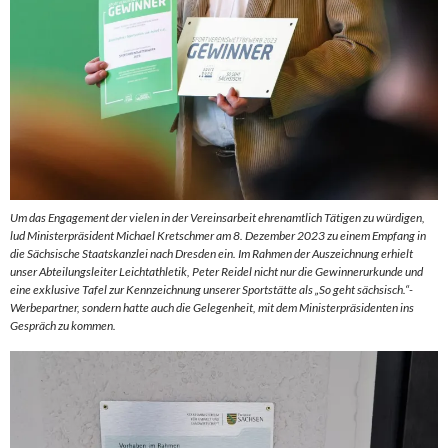
Um das Engagement der vielen in der Vereinsarbeit ehrenamtlich Tätigen zu würdigen,
lud Ministerpräsident Michael Kretschmer am 8. Dezember 2023 zu einem Empfang in
die Sächsische Staatskanzlei nach Dresden ein. Im Rahmen der Auszeichnung erhielt
unser Abteilungsleiter Leichtathletik, Peter Reidel nicht nur die Gewinnerurkunde und
eine exklusive Tafel zur Kennzeichnung unserer Sportstätte als „So geht sächsisch.“-
Werbepartner, sondern hatte auch die Gelegenheit, mit dem Ministerpräsidenten ins
Gespräch zu kommen.