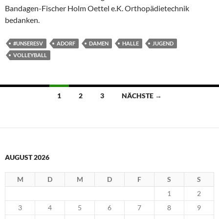
Bandagen-Fischer Holm Oettel e.K. Orthopädietechnik
bedanken.
#UNSERESV
ADORF
DAMEN
HALLE
JUGEND
VOLLEYBALL
Beitragsnavigation
1
2
3
NÄCHSTE →
AUGUST 2026
M
D
M
D
F
S
S
1
2
3
4
5
6
7
8
9