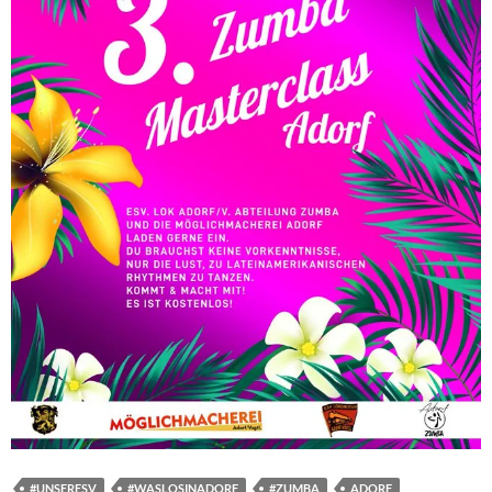
#UNSERESV
#WASLOSINADORF
#ZUMBA
ADORF