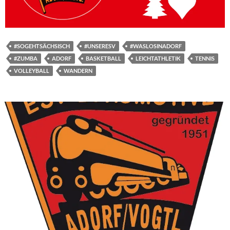
#SOGEHTSÄCHSISCH
#UNSERESV
#WASLOSINADORF
#ZUMBA
ADORF
BASKETBALL
LEICHTATHLETIK
TENNIS
VOLLEYBALL
WANDERN