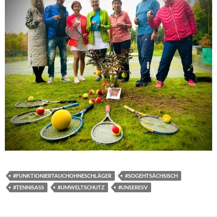
#FUNKTIONIERTAUCHOHNESCHLÄGER
#SOGEHTSÄCHSISCH
#TENNISASS
#UMWELTSCHUTZ
#UNSERESV