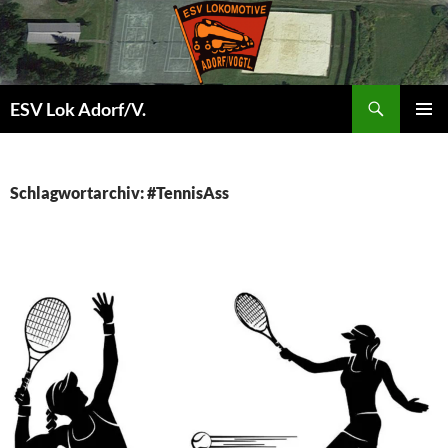
Zum
Inhalt
springen
Suchen
ESV Lok Adorf/V.
PRIMÄR
ES
MENÜ
Schlagwortarchiv: #TennisAss